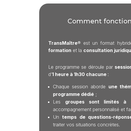
Comment fonction
TransMaître®
est un format hybride
formation
et la
consultation juridiq
Le programme se déroule par
sessio
d’
1 heure à 1h30 chacune
:
Chaque session aborde
une thém
programme dédié
;
Les
groupes sont limités à 
accompagnement personnalisé et fav
Un
temps de questions-répons
traiter vos situations concrètes.