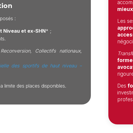
accomp
tion
mieux
oposés :
Les se
approc
ut Niveau et ex-SHN
* ;
acces
ts.
négoci
 Reconversion, Collectifs nationaux,
TransM
former
cielle des sportifs de haut niveau –
avoca
rigoure
a limite des places disponibles.
Des
fo
investi
profes