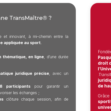
ne TransMaître® ?
 et innovant, à mi-chemin entre la
ue appliquée au sport
.
Fondé
n thématique, en ligne
, d’une durée
Pasqua
droit 
l’Univ
atique juridique précise
, avec un
TransM
juridi
de hau
8 participants
pour garantir un
oriser les échanges ;
Grâce 
es
clôture chaque session, afin de
sporti
univer