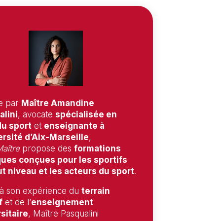
e par
Maître Amandine
lini
, avocate
spécialisée en
du sport
et
enseignante à
ersité d’Aix-Marseille
,
aître
propose des
formations
ques conçues pour les sportifs
t niveau et les acteurs du sport
.
à son expérience du
terrain
f
et de l’
enseignement
sitaire
, Maître Pasqualini