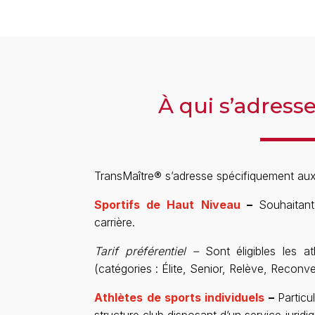
À qui s’adress
TransMaître
®
s’adresse spécifiquement aux
Sportifs de Haut Niveau
–
Souhaitant
carrière.
Tarif préférentiel –
Sont éligibles les ath
(catégories : Élite, Senior, Relève, Reconve
Athlètes de sports individuels
–
Particu
structure club disposant d’un service juridi