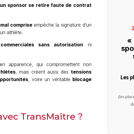
un sponsor se retire faute de contrat
é mal comprise
empêche la signature d’un
n athlète.
«
commerciales sans autorisation
ni
spo
s en apparence, qui compromettent non
thlètes
, mais créent aussi des
tensions
Les p
opportunités
, voire un véritable
blocage
(les plac
do
avec TransMaître ?